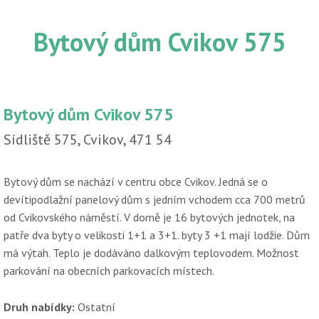
Bytový dům Cvikov 575
Bytový dům Cvikov 575
Sídliště 575, Cvikov, 471 54
Bytový dům se nachází v centru obce Cvikov. Jedná se o
devítipodlažní panelový dům s jedním vchodem cca 700 metrů
od Cvikovského náměstí. V domě je 16 bytových jednotek, na
patře dva byty o velikosti 1+1 a 3+1. byty 3 +1 mají lodžie. Dům
má výtah. Teplo je dodáváno dalkovým teplovodem. Možnost
parkování na obecních parkovacích místech.
Druh nabídky:
Ostatní