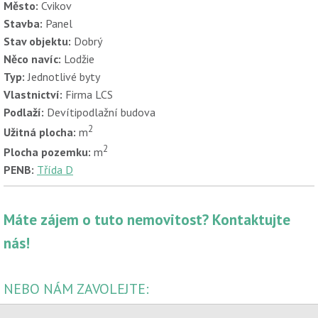
Město:
Cvikov
Stavba:
Panel
Stav objektu:
Dobrý
Něco navíc:
Lodžie
Typ:
Jednotlivé byty
Vlastnictví:
Firma LCS
Podlaží:
Devítipodlažní budova
2
Užitná plocha:
m
2
Plocha pozemku:
m
PENB:
Třída D
Máte zájem o tuto nemovitost? Kontaktujte
nás!
NEBO NÁM ZAVOLEJTE:
Ing. Jan Hamáček - Ředitel správy nemovitostí