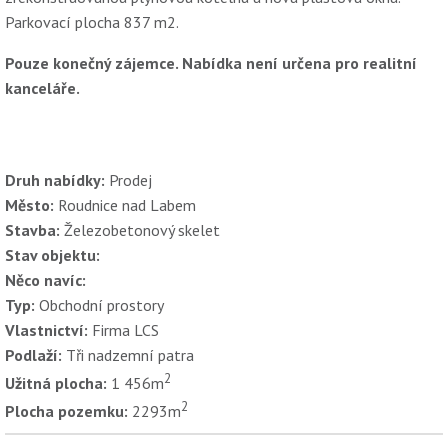
Parkovací plocha 837 m2.
Pouze konečný zájemce. Nabídka není určena pro realitní
kanceláře.
Druh nabídky:
Prodej
Město:
Roudnice nad Labem
Stavba:
Železobetonový skelet
Stav objektu:
Něco navíc:
Typ:
Obchodní prostory
Vlastnictví:
Firma LCS
Podlaží:
Tři nadzemní patra
2
Užitná plocha:
1 456m
2
Plocha pozemku:
2293m